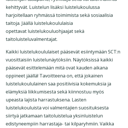
kehittyvät. Luistelun lisäksi luistelukoulussa
harjoitellaan ryhmässä toimimista sekä sosiaalisia
taitoja. Jäällä luistelukoululaisia
opettavat luistelukouluohjaajat sekä
taitoluisteluvalmentajat.
Kaikki luistelukoululaiset pääsevät esiintymään SCT:n
vuosittaisiin luistelunäytöksiin. Näytöksissä kaikki
pääsevät esittelemään mitä ovat kauden aikana
oppineet jäällä! Tavoitteena on, että jokainen
luistelukoululainen saa positiivisia kokemuksia ja
elämyksiä liikkumisesta sekä kiinnostuu myös
upeasta lajista harrastuksena. Lasten
luistelukouluista voi valmentajien suosituksesta
siirtyä jatkamaan taitoluistelua yksinluistelun
edistyneempiin harrastaja- tai kilparyhmiin. Vaikka