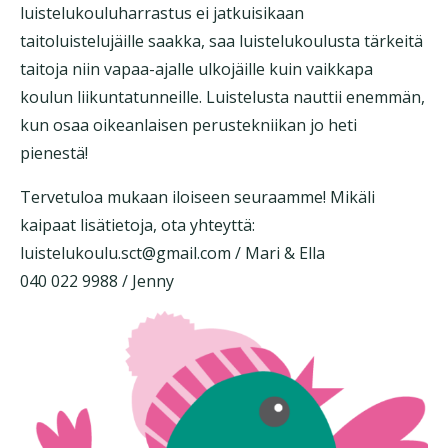
luistelukouluharrastus ei jatkuisikaan
taitoluistelujäille saakka, saa luistelukoulusta tärkeitä
taitoja niin vapaa-ajalle ulkojäille kuin vaikkapa
koulun liikuntatunneille. Luistelusta nauttii enemmän,
kun osaa oikeanlaisen perustekniikan jo heti
pienestä! ​
Tervetuloa mukaan iloiseen seuraamme! Mikäli
kaipaat lisätietoja, ota yhteyttä:
luistelukoulu.sct@gmail.com / Mari & Ella
040 022 9988 / Jenny