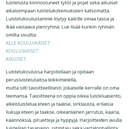
luistelusta kiinnostuneet tytöt ja pojat sekä aikuiset
aikaisempaan luistelukokemukseen katsomatta.
Luistelukoulustamme löytyy kaikille omaa tasoa ja
ikää vastaava pienryhmä. Lue lisää kunkin ryhmän
omilta sivuilta:
ALLE KOULUIKÄISET
KOULUIKÄISET
AIKUISET
Luistelukoulussa harjoitellaan ja opitaan
perusluistelutaitoa leikkimielellä,
mutta silti tavoitteellisesti. Jokaiselle kerralle on oma
teemansa. Tavoitteena on oppia oikea luisteluasento,
alkeisluistelua eteen ja taakse, sirklausta, erilaisia
liukuja eteen ja taakse, oikeanlainen jarrutus, kaaria,
käännöksiä, piruetteja ja hyppyjä. Harjoitteiden avulla
luistelijan tasapaino, rytmitaju sekä vartalonhallinta