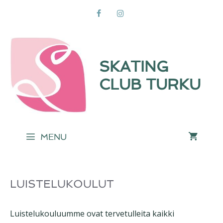
Siirry
sisältöön
SKATING
CLUB TURKU
MENU
LUISTELUKOULUT
Luistelukouluumme ovat tervetulleita kaikki