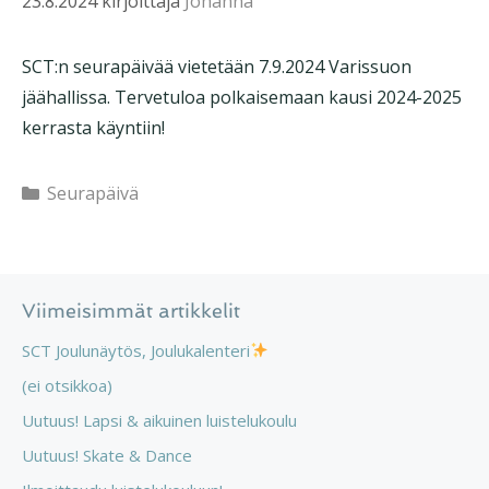
23.8.2024
kirjoittaja
Johanna
SCT:n seurapäivää vietetään 7.9.2024 Varissuon
jäähallissa. Tervetuloa polkaisemaan kausi 2024-2025
kerrasta käyntiin!
Kategoriat
Seurapäivä
Viimeisimmät artikkelit
SCT Joulunäytös, Joulukalenteri
(ei otsikkoa)
Uutuus! Lapsi & aikuinen luistelukoulu
Uutuus! Skate & Dance