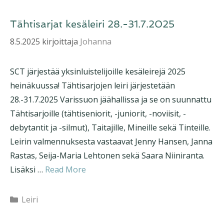
Tähtisarjat kesäleiri 28.-31.7.2025
8.5.2025
kirjoittaja
Johanna
SCT järjestää yksinluistelijoille kesäleirejä 2025
heinäkuussa! Tähtisarjojen leiri järjestetään
28.-31.7.2025 Varissuon jäähallissa ja se on suunnattu
Tähtisarjoille (tähtiseniorit, -juniorit, -noviisit, -
debytantit ja -silmut), Taitajille, Mineille sekä Tinteille.
Leirin valmennuksesta vastaavat Jenny Hansen, Janna
Rastas, Seija-Maria Lehtonen sekä Saara Niiniranta.
Lisäksi …
Read More
Kategoriat
Leiri