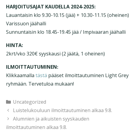
HARJOITUSAJAT KAUDELLA 2024-2025:
Lauantaisin klo 9.30-10.15 (jää) + 10.30-11.15 (oheinen)
Varissuon jäähalli
Sunnuntaisin klo 18.45-19.45 jää / Impivaaran jäähalli
HINTA:
2krt/vko 320€ syyskausi (2 jäätä, 1 oheinen)
ILMOITTAUTUMINEN:
Klikkaamalla
tästä
pääset ilmoittautuminen Light Grey
ryhmään. Tervetuloa mukaan!
Kategoriat
Uncategorized
Luistelukouluun ilmoittautuminen alkaa 9.8.
Alumnien ja aikuisten syyskauden
ilmoittautuminen alkaa 9.8.